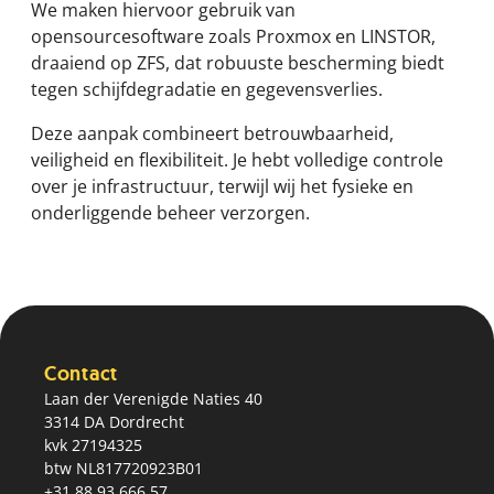
We maken hiervoor gebruik van
opensourcesoftware zoals Proxmox en LINSTOR,
draaiend op ZFS, dat robuuste bescherming biedt
tegen schijfdegradatie en gegevensverlies.
Deze aanpak combineert betrouwbaarheid,
veiligheid en flexibiliteit. Je hebt volledige controle
over je infrastructuur, terwijl wij het fysieke en
onderliggende beheer verzorgen.
Contact
Laan der Verenigde Naties 40
3314 DA Dordrecht
kvk 27194325
btw NL817720923B01
+31 88 93 666 57