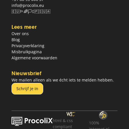
info@procolix.eu
🇪🇺🏳️‍🌈🏳️‍⚧️🇵🇸🇺🇦
Lees meer
Over ons
Blog
Privacyverklaring
Misbruikpagina
Algemene voorwaarden
Nieuwsbrief
We mailen alleen als we écht iets te melden hebben.
Schrijf je in
html
&
css
100%
compliant
internet.nl