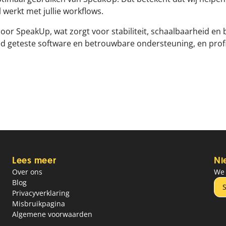
l werkt met jullie workflows.
or SpeakUp, wat zorgt voor stabiliteit, schaalbaarheid en be
 geteste software en betrouwbare ondersteuning, en profit
Lees meer
Ni
Over ons
We 
Blog
S
Privacyverklaring
Misbruikpagina
Algemene voorwaarden