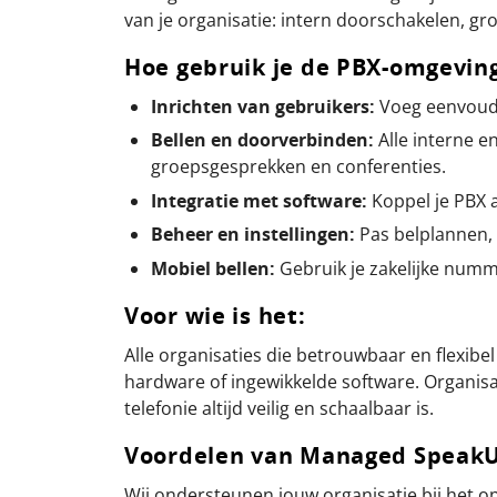
van je organisatie: intern doorschakelen, g
Hoe gebruik je de PBX-omgevin
Inrichten van gebruikers:
Voeg eenvoudi
Bellen en doorverbinden:
Alle interne e
groepsgesprekken en conferenties.
Integratie met software:
Koppel je PBX 
Beheer en instellingen:
Pas belplannen, 
Mobiel bellen:
Gebruik je zakelijke numme
Voor wie is het:
Alle organisaties die betrouwbaar en flexib
hardware of ingewikkelde software. Organisat
telefonie altijd veilig en schaalbaar is.
Voordelen van Managed Speak
Wij ondersteunen jouw organisatie bij het o