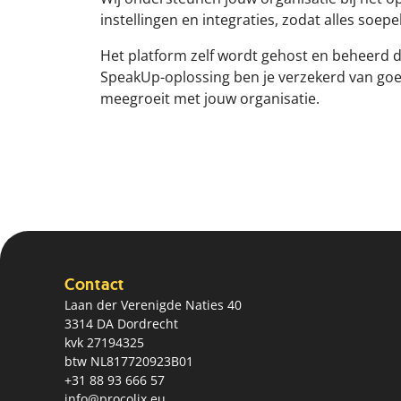
instellingen en integraties, zodat alles soepe
Het platform zelf wordt gehost en beheerd do
SpeakUp-oplossing ben je verzekerd van goed
meegroeit met jouw organisatie.
Contact
Laan der Verenigde Naties 40
3314 DA Dordrecht
kvk 27194325
btw NL817720923B01
+31 88 93 666 57
info@procolix.eu