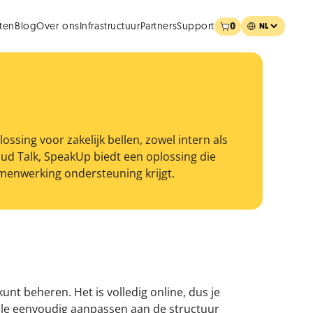
0
ten
Blog
Over ons
Infrastructuur
Partners
Support
ssing voor zakelijk bellen, zowel intern als
ud Talk, SpeakUp biedt een oplossing die
samenwerking ondersteuning krijgt.
nt beheren. Het is volledig online, dus je
rale eenvoudig aanpassen aan de structuur