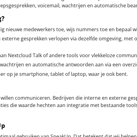
roepsgesprekken, voicemail, wachtrijen en automatische bean
g?
g nieuwe medewerkers toe, wijs nummers toe en bepaal wie
n externe gesprekken verlopen via dezelfde omgeving, met 
aan Nextcloud Talk of andere tools voor vlekkeloze communi
wachtrijen en automatische antwoorden aan via een overzic
r op je smartphone, tablet of laptop, waar je ook bent.
el willen communiceren. Bedrijven die interne en externe g
ies die waarde hechten aan integratie met bestaande tools,
Up
ptimaal gebruiken van SpeakUp. Dat betekent dat wij helpen