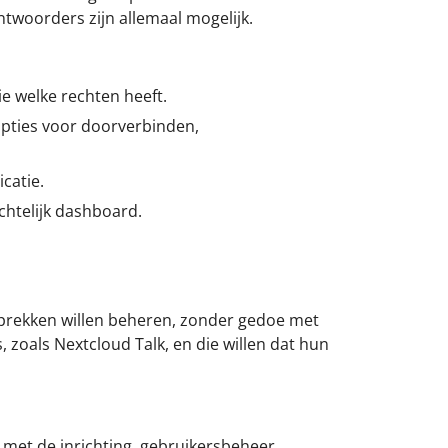
twoorders zijn allemaal mogelijk.
 welke rechten heeft.
opties voor doorverbinden,
catie.
htelijk dashboard.
esprekken willen beheren, zonder gedoe met
 zoals Nextcloud Talk, en die willen dat hun
 met de inrichting, gebruikersbeheer,