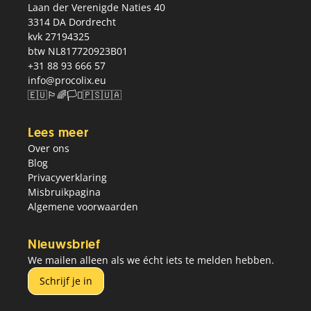
Laan der Verenigde Naties 40
3314 DA Dordrecht
kvk 27194325
btw NL817720923B01
+31 88 93 666 57
info@procolix.eu
🇪🇺🏳️‍🌈🏳️‍⚧️🇵🇸🇺🇦
Lees meer
Over ons
Blog
Privacyverklaring
Misbruikpagina
Algemene voorwaarden
Nieuwsbrief
We mailen alleen als we écht iets te melden hebben.
Schrijf je in