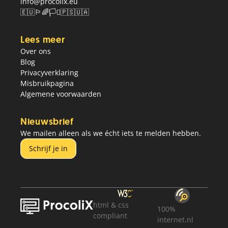
info@procolix.eu
🇪🇺🏳️‍🌈🏳️‍⚧️🇵🇸🇺🇦
Lees meer
Over ons
Blog
Privacyverklaring
Misbruikpagina
Algemene voorwaarden
Nieuwsbrief
We mailen alleen als we écht iets te melden hebben.
Schrijf je in
html
&
css
100%
compliant
internet.nl