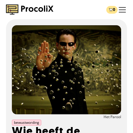
0
Het Parool
bewustwording
Wie heeft de